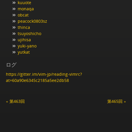
kuuote
monaqa
obcat
peacock0803sz
thinca
tsuyoshicho
ujihisa
yuki-yano
yutkat
ログ
https://gitter.im/vim-jp/reading-vimrc?
at=60a90e6345c2185a5ee2db58
« 第463回
第465回 »