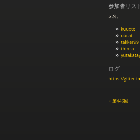
参加者リス
5 名。
kuuote
obcat
takker99
thinca
yutakata
ログ
https://gitter
« 第446回