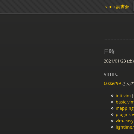
vimrc読書会
日時
2021/01/23 (土)
vimrc
takker99
さんの 
init.vim
(
basic.vi
mapping
plugins.
vim-easy
lightline