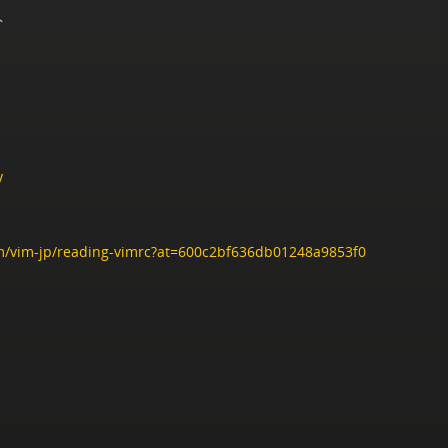
ト
y
.im/vim-jp/reading-vimrc?at=600c2bf636db01248a9853f0