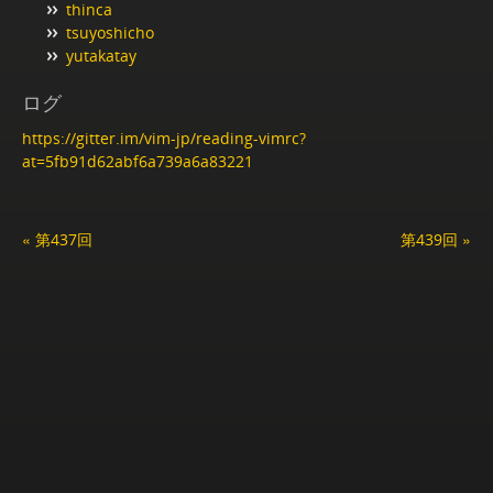
thinca
tsuyoshicho
yutakatay
ログ
https://gitter.im/vim-jp/reading-vimrc?
at=5fb91d62abf6a739a6a83221
« 第437回
第439回 »