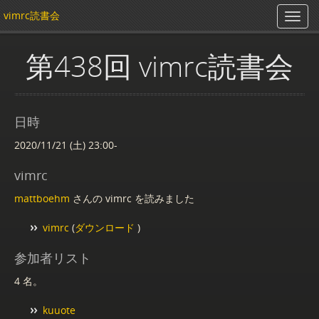
vimrc読書会
第438回 vimrc読書会
日時
2020/11/21 (土) 23:00-
vimrc
mattboehm
さんの vimrc を読みました
vimrc
(
ダウンロード
)
参加者リスト
4 名。
kuuote