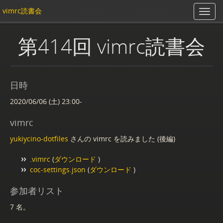
vimrc読書会
第414回 vimrc読書会
日時
2020/06/06 (土) 23:00-
vimrc
yukiycino-dotfiles
さんの vimrc を読みました (後編)
.vimrc
(
ダウンロード
)
coc-settings.json
(
ダウンロード
)
参加者リスト
7 名。