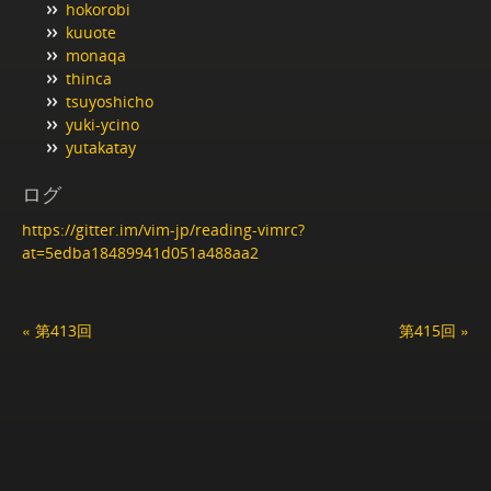
hokorobi
kuuote
monaqa
thinca
tsuyoshicho
yuki-ycino
yutakatay
ログ
https://gitter.im/vim-jp/reading-vimrc?
at=5edba18489941d051a488aa2
« 第413回
第415回 »