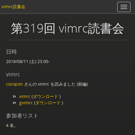
vimrc読書会
第319回 vimrc読書会
日時
2018/08/11 (土) 23:00-
vimrc
cocopon
さんの vimrc を読みました (前編)
.vimrc
(
ダウンロード
)
.gvimrc
(
ダウンロード
)
参加者リスト
4 名。