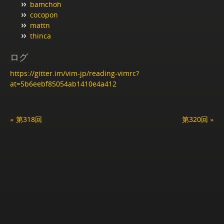
bamchoh
cocopon
mattn
thinca
ログ
https://gitter.im/vim-jp/reading-vimrc?
at=5b6eebf85054ab1410e4a412
« 第318回
第320回 »