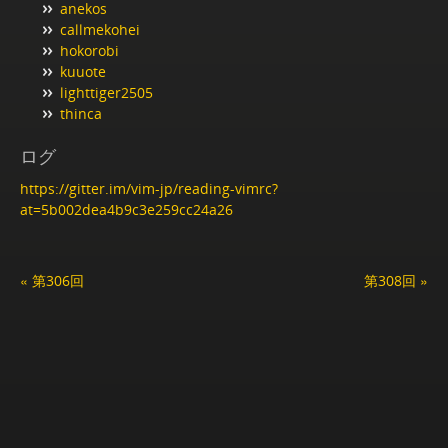
anekos
callmekohei
hokorobi
kuuote
lighttiger2505
thinca
ログ
https://gitter.im/vim-jp/reading-vimrc?
at=5b002dea4b9c3e259cc24a26
« 第306回
第308回 »