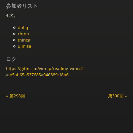
参加者リスト
4 名。
dohq
rbtnn
thinca
ujihisa
ログ
https://gitter.im/vim-jp/reading-vimrc?
at=5ab65a537685a046389cf8b6
« 第298回
第300回 »