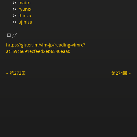
mattn
ryunix
thinca
ujihisa
ログ
https://gitter.im/vim-jp/reading-vimrc?
at=59c6691ecfeed2eb6540eaa0
« 第272回
第274回 »