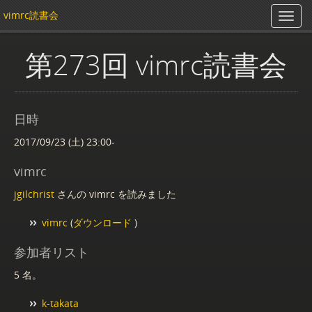
vimrc読書会
第273回 vimrc読書会
日時
2017/09/23 (土) 23:00-
vimrc
jgilchrist
さんの vimrc を読みました
vimrc
(
ダウンロード
)
参加者リスト
5 名。
k-takata