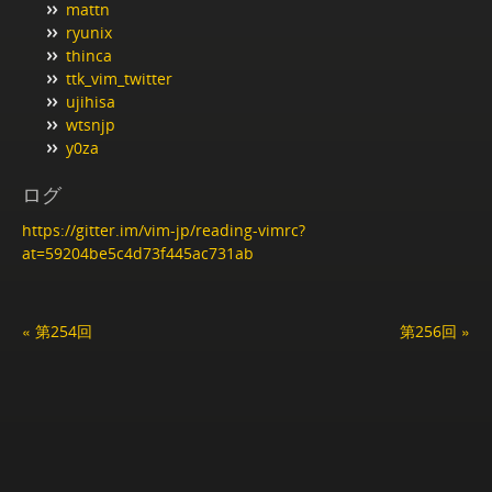
mattn
ryunix
thinca
ttk_vim_twitter
ujihisa
wtsnjp
y0za
ログ
https://gitter.im/vim-jp/reading-vimrc?
at=59204be5c4d73f445ac731ab
« 第254回
第256回 »