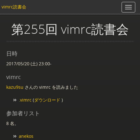
vimrc読書会
第255回 vimrc読書会
日時
2017/05/20 (土) 23:00-
vimrc
kazu9su
さんの vimrc を読みました
.vimrc
(
ダウンロード
)
参加者リスト
8 名。
anekos