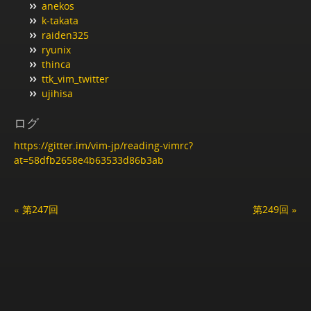
anekos
k-takata
raiden325
ryunix
thinca
ttk_vim_twitter
ujihisa
ログ
https://gitter.im/vim-jp/reading-vimrc?
at=58dfb2658e4b63533d86b3ab
« 第247回
第249回 »