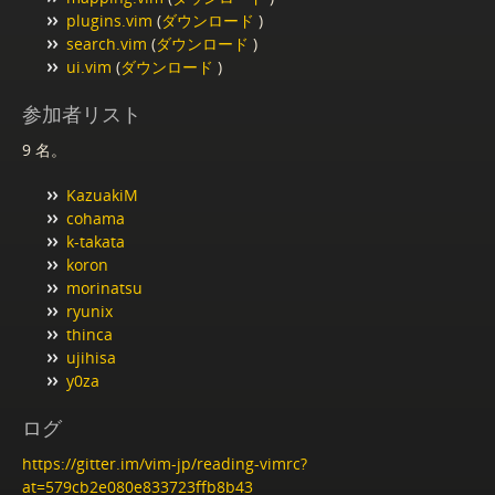
plugins.vim
(
ダウンロード
)
search.vim
(
ダウンロード
)
ui.vim
(
ダウンロード
)
参加者リスト
9 名。
KazuakiM
cohama
k-takata
koron
morinatsu
ryunix
thinca
ujihisa
y0za
ログ
https://gitter.im/vim-jp/reading-vimrc?
at=579cb2e080e833723ffb8b43