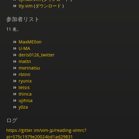
tty.vim
(
ダウンロード
)
参加者リスト
11 名。
MaxMEllon
U-MA
deris0126_twitter
mattn
morinatsu
rbtnn
ryunix
tetsis
thinca
ujihisa
y0za
ログ
https://gitter.im/vim-jp/reading-vimrc?
at=575c1979e20024bd1ad29831