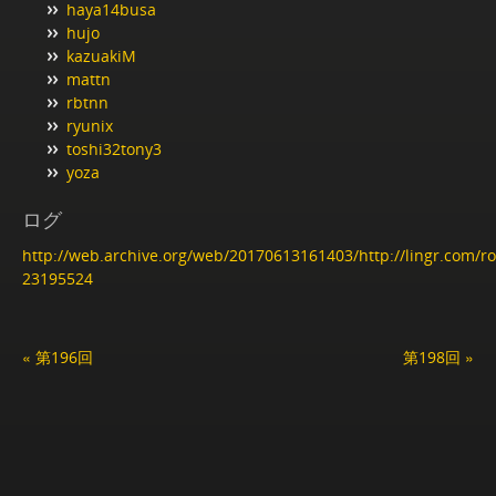
haya14busa
hujo
kazuakiM
mattn
rbtnn
ryunix
toshi32tony3
yoza
ログ
http://web.archive.org/web/20170613161403/http://lingr.com/
23195524
« 第196回
第198回 »