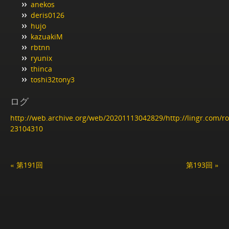
anekos
deris0126
hujo
kazuakiM
rbtnn
ryunix
thinca
toshi32tony3
ログ
http://web.archive.org/web/20201113042829/http://lingr.com/
23104310
« 第191回
第193回 »