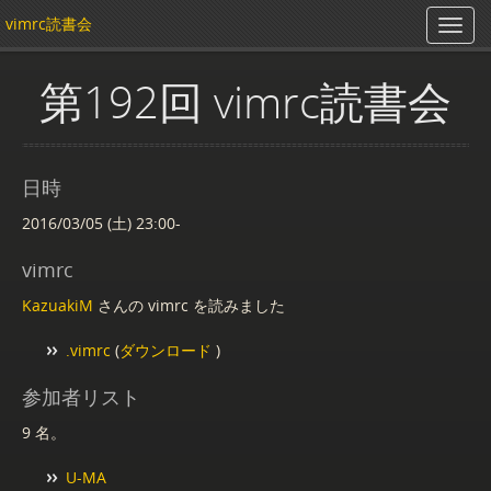
vimrc読書会
第192回 vimrc読書会
日時
2016/03/05 (土) 23:00-
vimrc
KazuakiM
さんの vimrc を読みました
.vimrc
(
ダウンロード
)
参加者リスト
9 名。
U-MA