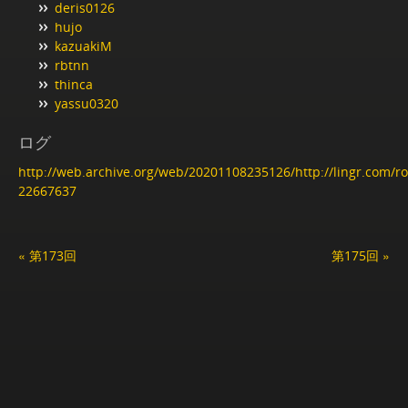
deris0126
hujo
kazuakiM
rbtnn
thinca
yassu0320
ログ
http://web.archive.org/web/20201108235126/http://lingr.com/
22667637
« 第173回
第175回 »