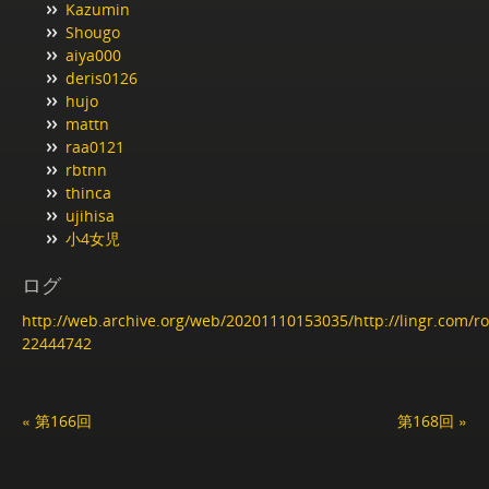
Kazumin
Shougo
aiya000
deris0126
hujo
mattn
raa0121
rbtnn
thinca
ujihisa
小4女児
ログ
http://web.archive.org/web/20201110153035/http://lingr.com/
22444742
« 第166回
第168回 »