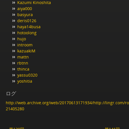
Kazumi Kinoshita
aiya000
basyura
deris0126
haya14busa
hotoolong
hujo
introom
kazuakiM
mattn
rbtnn
thinca
yassu0320
yoshitia
ログ
http://web.archive.org/web/20170613171934/http://lingr.com/
21405280