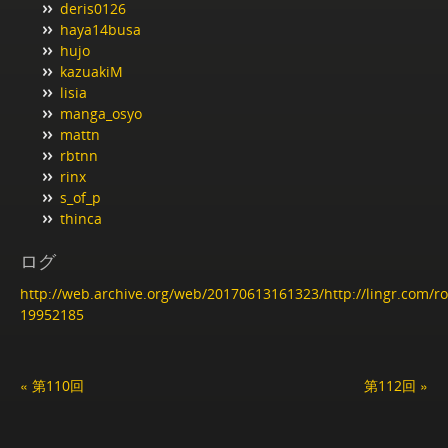
deris0126
haya14busa
hujo
kazuakiM
lisia
manga_osyo
mattn
rbtnn
rinx
s_of_p
thinca
ログ
http://web.archive.org/web/20170613161323/http://lingr.com/
19952185
« 第110回
第112回 »