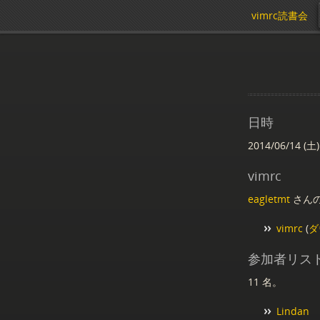
vimrc読書会
日時
2014/06/14 (土)
vimrc
eagletmt
さんの
vimrc
(
ダ
参加者リス
11 名。
Lindan