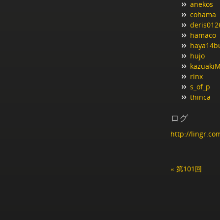
anekos
cohama
deris012
hamaco
haya14b
hujo
kazuaki
rinx
s_of_p
thinca
ログ
http://lingr.
« 第101回