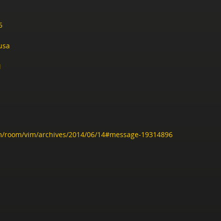
6
usa
M
com/room/vim/archives/2014/06/14#message-19314896