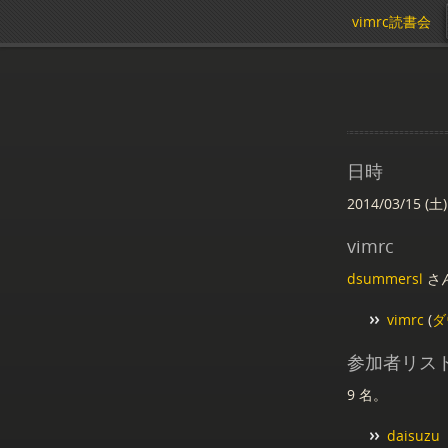
vimrc読書会
日時
2014/03/15 (土)
vimrc
dsummersl
さん
vimrc
(
ダ
参加者リス
9 名。
daisuzu