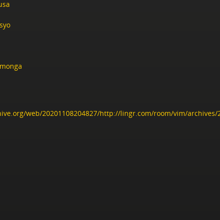
usa
syo
omonga
hive.org/web/20201108204827/http://lingr.com/room/vim/archives