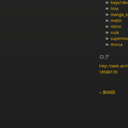
haya14b
lisia
manga_o
mattn
rbtnn
rusk
superm
thinca
ログ
http://web.arc
18588139
« 第88回