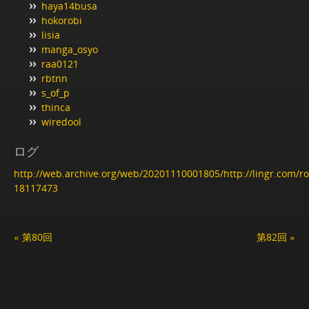
haya14busa
hokorobi
lisia
manga_osyo
raa0121
rbtnn
s_of_p
thinca
wiredool
ログ
http://web.archive.org/web/20201110001805/http://lingr.com/
18117473
« 第80回
第82回 »