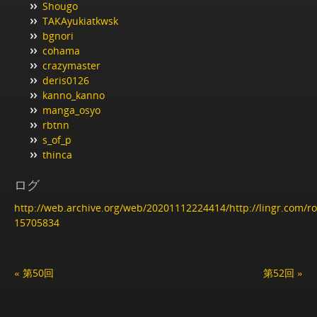
Shougo
TAKAyukiatkwsk
bgnori
cohama
crazymaster
deris0126
kanno_kanno
manga_osyo
rbtnn
s_of_p
thinca
ログ
http://web.archive.org/web/20201112224414/http://lingr.com/
15705834
« 第50回
第52回 »