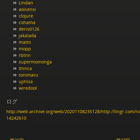
Lindan
aoisensi
clojure
cohama
deris0126
jakalada
mattn
mopp
rbtnn
supermomonga
thinca
tonimaru
ujihisa
wiredool
ログ
http://web.archive.org/web/20201108235128/http://lingr.com/
14242610