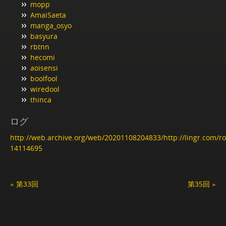
mopp
AmaiSaeta
manga_osyo
basyura
rbtnn
hecomi
aoisensi
boolfool
wiredool
thinca
ログ
http://web.archive.org/web/20201108204833/http://lingr.com/
14114695
« 第33回
第35回 »