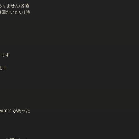
ありません(各過
毎回だいたい1時
します
ます
imrc があった