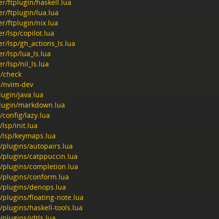
er/ftplugin/haskell.lua
er/ftplugin/lua.lua
er/ftplugin/nix.lua
er/lsp/copilot.lua
er/lsp/gh_actions_ls.lua
er/lsp/lua_ls.lua
er/lsp/nil_ls.lua
n/check
n/nvim-dev
lugin/java.lua
plugin/markdown.lua
/config/lazy.lua
/lsp/init.lua
a/lsp/keymaps.lua
/plugins/autopairs.lua
/plugins/catppuccin.lua
/plugins/completion.lua
a/plugins/conform.lua
a/plugins/denops.lua
/plugins/floating-note.lua
/plugins/haskell-tools.lua
/plugins/jdtls.lua