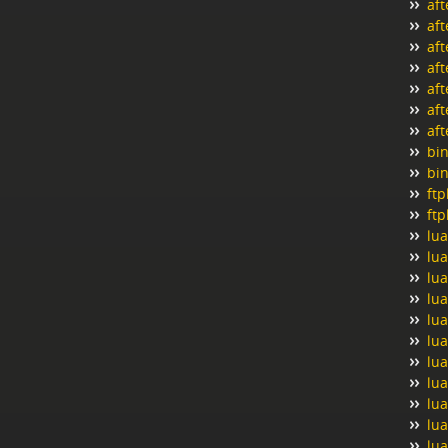
aft
aft
aft
aft
aft
aft
aft
bi
bi
ftp
ft
lua
lua
lu
lua
lua
lua
lu
lu
lua
lua
lua