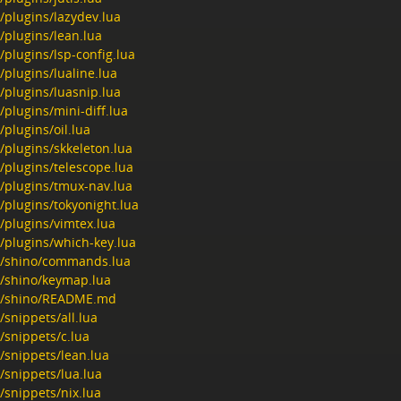
/plugins/lazydev.lua
/plugins/lean.lua
/plugins/lsp-config.lua
/plugins/lualine.lua
/plugins/luasnip.lua
/plugins/mini-diff.lua
/plugins/oil.lua
/plugins/skkeleton.lua
/plugins/telescope.lua
a/plugins/tmux-nav.lua
/plugins/tokyonight.lua
/plugins/vimtex.lua
/plugins/which-key.lua
a/shino/commands.lua
a/shino/keymap.lua
a/shino/README.md
/snippets/all.lua
/snippets/c.lua
/snippets/lean.lua
/snippets/lua.lua
/snippets/nix.lua