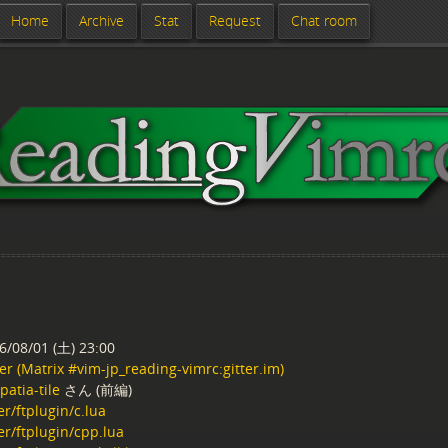
Home
Archive
Stat
Request
Chat room
6/08/01 (土) 23:00
ter (Matrix #vim-jp_reading-vimrc:gitter.im)
patia-tile
さん (前編)
er/ftplugin/c.lua
er/ftplugin/cpp.lua