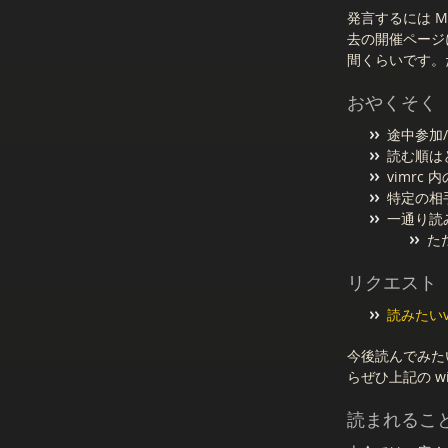
発言するには M
去の開催ページ
間くらいです。
おやくそく
途中参加
読む順は
vimrc
特定の相手
一通り読
た
リクエスト
読みたいv
今後読んでみたい 
らぜひ上記の w
読まれるこ