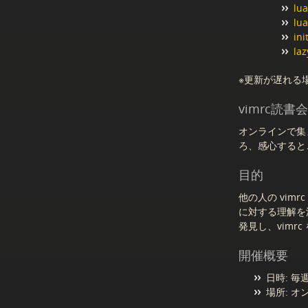
lu
lua
ini
laz
※更新が遅れる
vimrc読書
オンラインで集
ろ、感心すると
目的
他の人の vim
に対する理解を深
発見し、vim
開催概要
日時: 毎週
場所: 