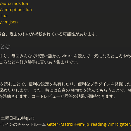
a/autocmds.lua
/vim-options.lua
t.lua
yvim.json
場合、過去のものが掲載されている可能性があります。
会とは
まり、毎回みんなで特定の誰かの vimrc を読んで、気になるところや
ころなどを好き勝手に言いあう集まりです。
rc を読むことで、便利な設定を共有したり、便利なプラグインを発掘したり、V
めたりします。 また、時には自身の vimrc を読んでもらうことで、vi
rc を洗練させます。コードレビューと同等の効果が期待できます。
土曜日夜23時(JST)
オンラインのチャットルーム
Gitter (Matrix #vim-jp_reading-vimrc:gitter