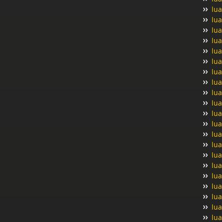
lua
lua
lua
lua
lua
lua
lua
lua
lua
lu
lua
lua
lua
lu
lu
lu
lua
lua
lua
lua
lua