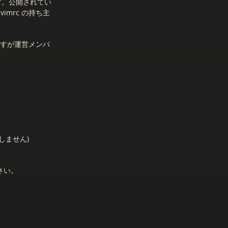
ます。公開されてい
mrc の持ち主
ですが運営メンバ
しません)
さい。