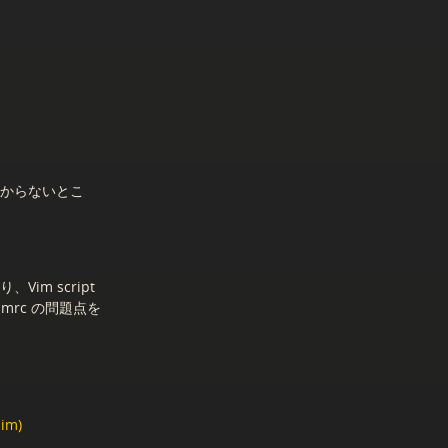
わからないとこ
im script
mrc の問題点を
.im)