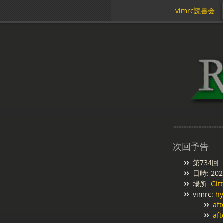
vimrc読書会
次回予告
第734回
日時:
202
場所:
Git
vimrc:
hy
aft
aft