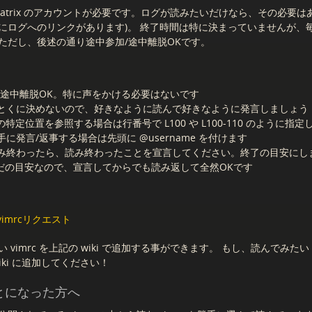
atrix のアカウントが必要です。ログが読みたいだけなら、その必要は
にログへのリンクがあります)。 終了時間は特に決まっていませんが、
ただし、後述の通り途中参加/途中離脱OKです。
/途中離脱OK。特に声をかける必要はないです
とくに決めないので、好きなように読んで好きなように発言しましょう
 内の特定位置を参照する場合は行番号で L100 や L100-110 のように指定
に発言/返事する場合は先頭に @username を付けます
み終わったら、読み終わったことを宣言してください。終了の目安にし
だの目安なので、宣言してからでも読み返して全然OKです
imrcリクエスト
vimrc を上記の wiki で追加する事ができます。 もし、読んでみたい v
iki に追加してください！
とになった方へ